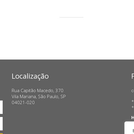
Localização
Rua Capitão Macedo, 370
c
Vila Mariana, São Paulo, SP
+
04021-020
+
H
T
S