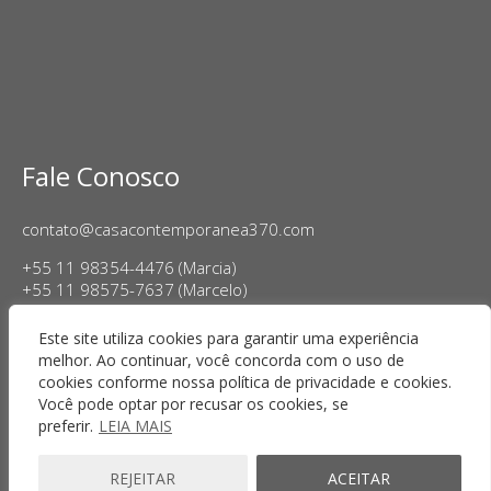
Fale Conosco
contato@casacontemporanea370.com
+55 11 98354-4476 (Marcia)
+55 11 98575-7637 (Marcelo)
Horário de Funcionamento:
Este site utiliza cookies para garantir uma experiência
Terça a sexta-feira, das 14h às 18h
melhor. Ao continuar, você concorda com o uso de
Sábado das 11h às 17h
cookies conforme nossa política de privacidade e cookies.
Você pode optar por recusar os cookies, se
preferir.
LEIA MAIS
REJEITAR
ACEITAR
Copyright © 2025 Casa Contemporânea · Todos os direitos