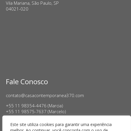
Vila Mariana, São Paulo, SP
04021-020
Fale Conosco
contato@casacontemporanea370.com
+55 11 98354-4476 (Marcia)
+55 11 98575-7637 (Marcelo)
Horário de Funcionamento:
Este site utiliza cookies para garantir uma experiência
Terça a sexta-feira, das 14h às 18h
melhor. Ao continuar, você concorda com o uso de