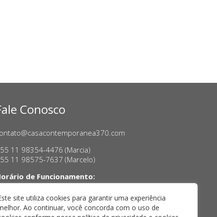
Fale Conosco
ontato@casacontemporanea370.com
55 11 98354-4476 (Marcia)
55 11 98575-7637 (Marcelo)
orário de Funcionamento:
erça a sexta-feira, das 14h às 18h
ábado das 11h às 17h
Este site utiliza cookies para garantir uma experiência
melhor. Ao continuar, você concorda com o uso de