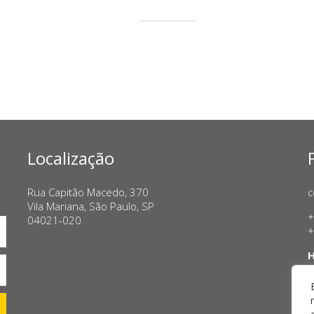
Localização
Rua Capitão Macedo, 370
c
Vila Mariana, São Paulo, SP
+
04021-020
+
H
T
S