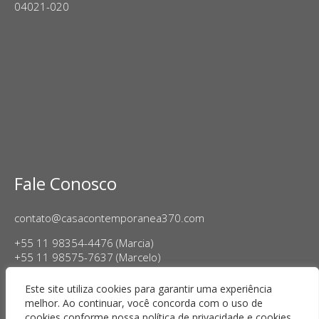
04021-020
Fale Conosco
contato@casacontemporanea370.com
+55 11 98354-4476 (Marcia)
+55 11 98575-7637 (Marcelo)
Horário de Funcionamento:
Este site utiliza cookies para garantir uma experiência
Terça a sexta-feira, das 14h às 18h
melhor. Ao continuar, você concorda com o uso de
Sábado das 11h às 17h
cookies conforme nossa política de privacidade e cookies.