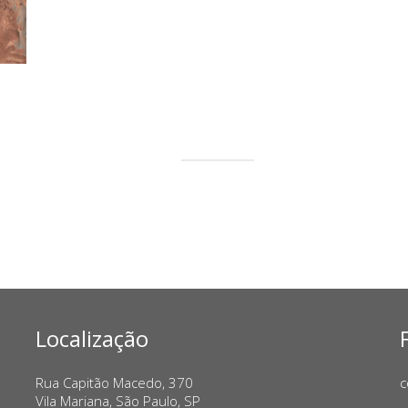
Localização
Rua Capitão Macedo, 370
c
Vila Mariana, São Paulo, SP