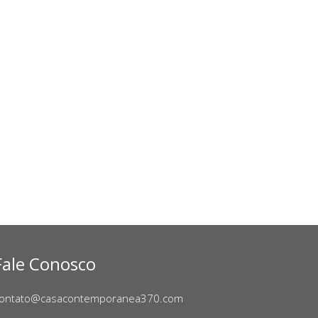
Fale Conosco
ontato@casacontemporanea370.com