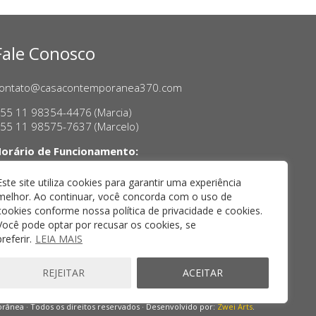
Fale Conosco
ontato@casacontemporanea370.com
55 11 98354-4476 (Marcia)
55 11 98575-7637 (Marcelo)
orário de Funcionamento:
erça a sexta-feira, das 14h às 18h
ábado das 11h às 17h
Este site utiliza cookies para garantir uma experiência
melhor. Ao continuar, você concorda com o uso de
cookies conforme nossa política de privacidade e cookies.
Você pode optar por recusar os cookies, se
preferir.
LEIA MAIS
REJEITAR
ACEITAR
ânea · Todos os direitos reservados · Desenvolvido por:
Zwei Arts
.