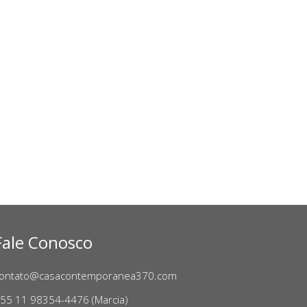
Fale Conosco
ontato@casacontemporanea370.com
55 11 98354-4476 (Marcia)