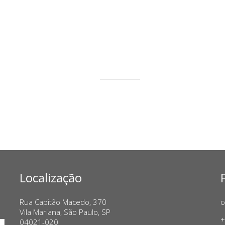
Localização
Rua Capitão Macedo, 370
c
Vila Mariana, São Paulo, SP
+
04021-020