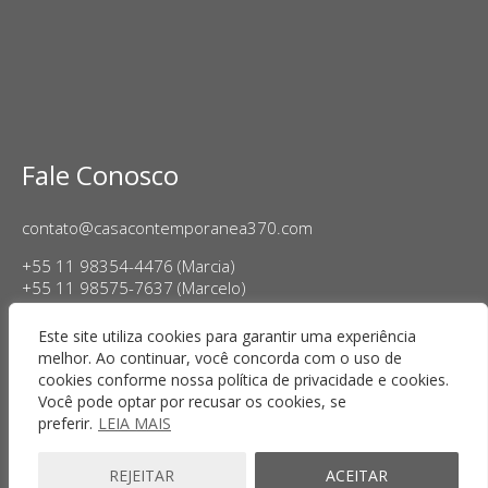
Fale Conosco
contato@casacontemporanea370.com
+55 11 98354-4476 (Marcia)
+55 11 98575-7637 (Marcelo)
Horário de Funcionamento:
Este site utiliza cookies para garantir uma experiência
Terça a sexta-feira, das 14h às 18h
melhor. Ao continuar, você concorda com o uso de
Sábado das 11h às 17h
cookies conforme nossa política de privacidade e cookies.
Você pode optar por recusar os cookies, se
preferir.
LEIA MAIS
REJEITAR
ACEITAR
Copyright © 2025 Casa Contemporânea · Todos os direitos