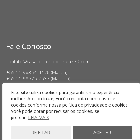
Fale Conosco
contato@casacontemporanea370.com
+55 11 98354-4476 (Marcia)
+55 11 98575-7637 (Marcelo)
Horário de Funcionamento:
Este site utiliza cookies para garantir uma experiência
Terça a sexta-feira, das 14h às 18h
melhor. Ao continuar, você concorda com o uso de
Sábado das 11h às 17h
cookies conforme nossa política de privacidade e cookies.
Você pode optar por recusar os cookies, se
preferir.
LEIA MAIS
REJEITAR
ACEITAR
Copyright © 2025 Casa Contemporânea · Todos os direitos
reservados · Desenvolvido por:
Zwei Arts
.