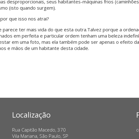
uas desproporcionais, seus habitantes-máquinas frios (caminhões
mo (isto quando surgem).
por que isso nos atrai?
 parece ter mais vida do que esta outra.Talvez porque a ordena
ados em perfeita e particular ordem tenham uma beleza indefin
de estar em uma foto, mas ela também pode ser apenas o efeito 
os e mãos de um habitante desta cidade.
Localização
Rua Capitão Macedo, 370
c
Vila Mariana, São Paulo, SP