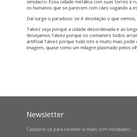
simulacro. Essa cidade metálica com suas torres e r
os humanos que se parecem com cães vagando a es
Daí surge o paradoxo: se é desolação o que vemos, 
Talvez seja porque a cidade desordenada e ao longe
desejamos.Talvez porque os containers todos arrum
artificial.Talvez porque tudo isto e muito mais po
imagem, quase como um milagre plasmado pelos olh
Newsletter
Cadastre-se para receber e-mails com novidades: