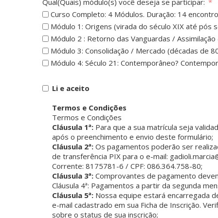
Qual(Quais) módulo(s) você deseja se participar:
Curso Completo: 4 Módulos. Duração: 14 encontro
Módulo 1: Origens (virada do século XIX até pós 
Módulo 2 : Retorno das Vanguardas / Assimilação 
Módulo 3: Consolidação / Mercado (décadas de 80
Módulo 4: Século 21: Contemporâneo? Contemporâ
Li e aceito
Termos e Condições
Termos e Condições
Cláusula 1ª:
Para que a sua matrícula seja valida
após o preenchimento e envio deste formulário;
Cláusula 2ª:
Os pagamentos poderão ser realizados
de transferência PIX para o e-mail: gadioli.marc
Corrente: 8175781-6 / CPF: 086.364.758-80;
Cláusula 3ª:
Comprovantes de pagamento devem 
Cláusula 4ª: Pagamentos a partir da segunda me
Cláusula 5ª:
Nossa equipe estará encarregada de 
e-mail cadastrado em sua Ficha de Inscrição. Ver
sobre o status de sua inscrição;