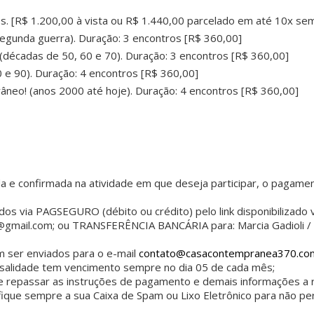
s. [R$ 1.200,00 à vista ou R$ 1.440,00 parcelado em até 10x sem
segunda guerra). Duração: 3 encontros [R$ 360,00]
(décadas de 50, 60 e 70). Duração: 3 encontros [R$ 360,00]
 e 90). Duração: 4 encontros [R$ 360,00]
neo! (anos 2000 até hoje). Duração: 4 encontros [R$ 360,00]
da e confirmada na atividade em que deseja participar, o pagamen
 via PAGSEGURO (débito ou crédito) pelo link disponibilizado vi
ia@gmail.com; ou TRANSFERÊNCIA BANCÁRIA para: Marcia Gadioli / 
ser enviados para o e-mail
contato@casacontempranea370.co
nsalidade tem vencimento sempre no dia 05 de cada mês;
repassar as instruções de pagamento e demais informações a res
ifique sempre a sua Caixa de Spam ou Lixo Eletrônico para não p