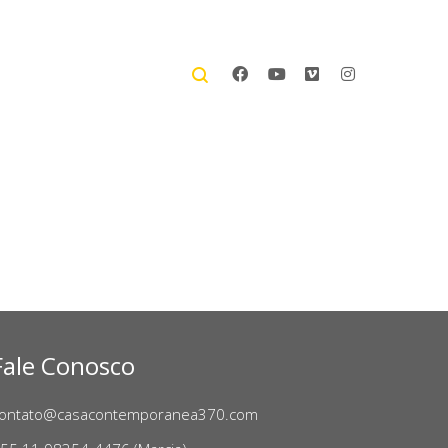
Fale Conosco
ontato@casacontemporanea370.com