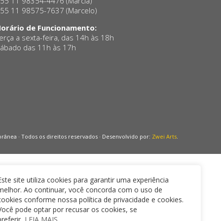
55 11 98354-4476 (Marcia)
55 11 98575-7637 (Marcelo)
orário de Funcionamento:
erça a sexta-feira, das 14h às 18h
ábado das 11h às 17h
ânea · Todos os direitos reservados · Desenvolvido por:
Zwei Arts
.
Este site utiliza cookies para garantir uma experiência
melhor. Ao continuar, você concorda com o uso de
cookies conforme nossa política de privacidade e cookies.
Você pode optar por recusar os cookies, se
preferir.
LEIA MAIS