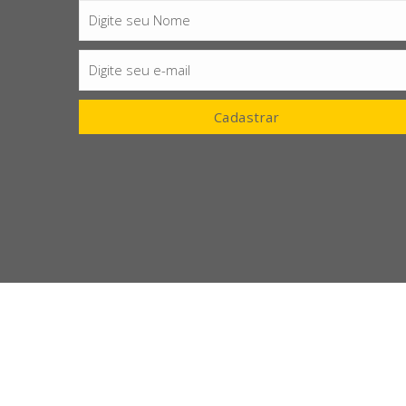
Digite seu Nome
Nome
Digite seu e-mail
E-
mail
Cadastrar