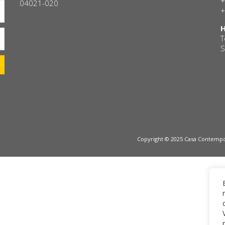
+
04021-020
+
H
T
S
Copyright © 2025 Casa Contempor