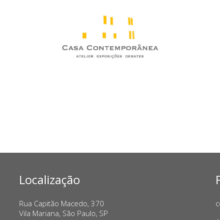
Localização
Rua Capitão Macedo, 370
c
Vila Mariana, São Paulo, SP