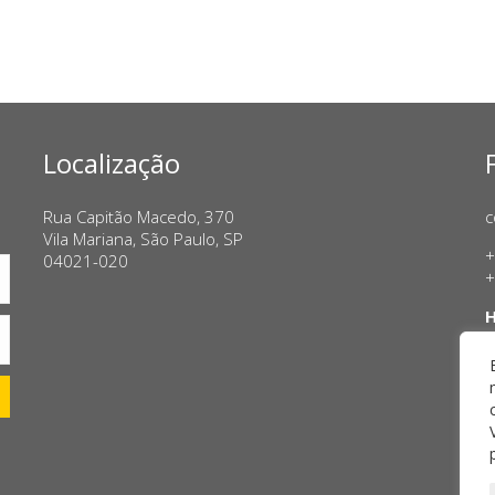
Localização
Rua Capitão Macedo, 370
c
Vila Mariana, São Paulo, SP
+
04021-020
+
H
T
S