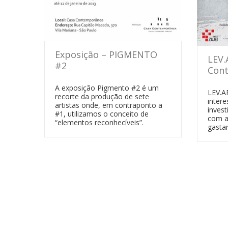
Exposição – PIGMENTO
LEV.
#2
Con
A exposição Pigmento #2 é um
LEV.A
recorte da produção de sete
inter
artistas onde, em contraponto a
invest
#1, utilizamos o conceito de
com a
“elementos reconhecíveis”.
gastar