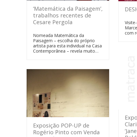
‘Matemática da Paisagem’,
DES
trabalhos recentes de
Cesare Pergola
Visit
Marcen
com r
Nomeada Matemática da
Paisagem – escolha do próprio
artista para esta individual na Casa
Contemporânea – revela muito…
Expo
Clar
Exposição POP-UP de
‘Jan
Rogério Pinto com Venda