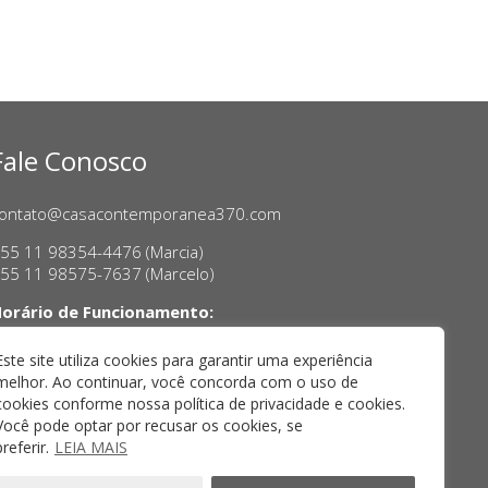
Fale Conosco
ontato@casacontemporanea370.com
55 11 98354-4476 (Marcia)
55 11 98575-7637 (Marcelo)
orário de Funcionamento:
erça a sexta-feira, das 14h às 18h
ábado das 11h às 17h
Este site utiliza cookies para garantir uma experiência
melhor. Ao continuar, você concorda com o uso de
cookies conforme nossa política de privacidade e cookies.
Você pode optar por recusar os cookies, se
preferir.
LEIA MAIS