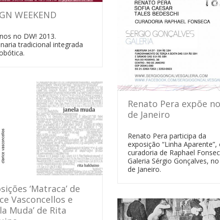
IGN WEEKEND
e-nos no DW! 2013.
aria tradicional integrada
obótica.
Renato Pera expõe no
de Janeiro
Renato Pera participa da
exposição “Linha Aparente”,
curadoria de Raphael Fonsec
Galeria Sérgio Gonçalves, no
de Janeiro.
sições ‘Matraca’ de
ice Vasconcellos e
ela Muda’ de Rita