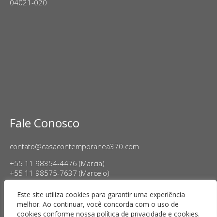
04021-020
Fale Conosco
contato@casacontemporanea370.com
+55 11 98354-4476 (Marcia)
+55 11 98575-7637 (Marcelo)
Horário de Funcionamento:
Este site utiliza cookies para garantir uma experiência
Terça a sexta-feira, das 14h às 18h
melhor. Ao continuar, você concorda com o uso de
Sábado das 11h às 17h
cookies conforme nossa política de privacidade e cookies.