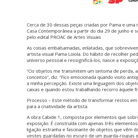
Cerca de 30 dessas peças criadas por Pama e uma n
Casa Contemporânea a partir do dia 29 de junho e s
pelo edital PROAC de Artes Visuais
As coisas embalsamadas, enlatadas, que sobrevivem
artista visual Pama Loiola. Do hábito de recolher p
universo pessoal e ressignificá-los, nasce a exposiç
“Os objetos me transmitem um sintoma de perda, ap
conceitos”, diz. ”Fico emocionada quando visito an
a minha percepção. Existe uma linguagem dos objet
caixas e quando estou trabalhando recorro àquele fri
Processo – Este método de transformar restos em 
para a criatividade da artista.
A obra Cabide 1, composta por elementos que sobr
exposição. É construída com apenas três elementos:
ligação estranha e fascinante de objetos que vêm do
vestes guardadas no escuro de um guarda-roupas e 