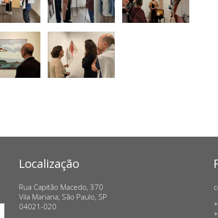
Localização
Rua Capitão Macedo, 370
c
Vila Mariana, São Paulo, SP
+
04021-020
+