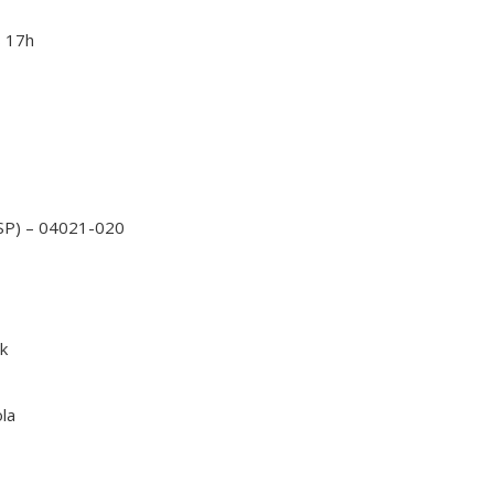
s 17h
(SP) – 04021-020
k
la