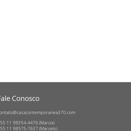
Fale Conosco
ontato@casacontemporanea370.com
55 11 98354-4476 (Marcia)
55 11 98575-7637 (Marcelo)