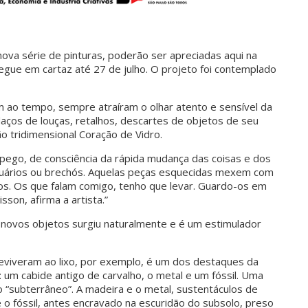
ova série de pinturas, poderão ser
apreciadas aqui na
egue em cartaz até 27 de julho. O projeto foi contemplado
 ao tempo, sempre atraíram o olhar atento e sensível da
edaços de louças, retalhos, descartes de objetos de seu
ão tridimensional Coração de Vidro.
ego, de consciência da rápida mudança das coisas e dos
tiquários ou brechós. Aquelas peças esquecidas mexem com
os. Os que falam comigo, tenho que levar. Guardo-os em
sson, afirma a artista.”
novos objetos surgiu naturalmente e é um estimulador
eviveram ao lixo, por exemplo, é um dos destaques da
 um cabide antigo de carvalho, o metal e um fóssil. Uma
 “subterrâneo”. A madeira e o metal, sustentáculos de
o fóssil, antes encravado na escuridão do subsolo, preso