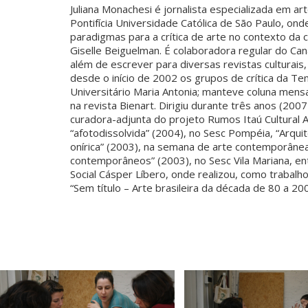
Juliana Monachesi é jornalista especializada em a
Pontifícia Universidade Católica de São Paulo, o
paradigmas para a crítica de arte no contexto da c
Giselle Beiguelman. É colaboradora regular do Ca
além de escrever para diversas revistas culturais,
desde o início de 2002 os grupos de crítica da T
Universitário Maria Antonia; manteve coluna mensal
na revista Bienart. Dirigiu durante três anos (20
curadora-adjunta do projeto Rumos Itaú Cultural A
“afotodissolvida” (2004), no Sesc Pompéia, “Arquit
onírica” (2003), na semana de arte contemporânea
contemporâneos” (2003), no Sesc Vila Mariana, en
Social Cásper Líbero, onde realizou, como trabal
“Sem título – Arte brasileira da década de 80 a 200