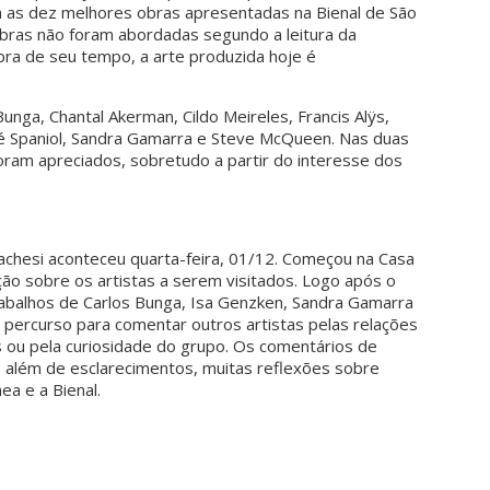
 as dez melhores obras apresentadas na Bienal de São
obras não foram abordadas segundo a leitura da
bra de seu tempo, a arte produzida hoje é
Bunga, Chantal Akerman, Cildo Meireles, Francis Alÿs,
sé Spaniol, Sandra Gamarra e Steve McQueen. Nas duas
 foram apreciados, sobretudo a partir do interesse dos
onachesi aconteceu quarta-feira, 01/12. Começou na Casa
ão sobre os artistas a serem visitados. Logo após o
trabalhos de Carlos Bunga, Isa Genzken, Sandra Gamarra
o percurso para comentar outros artistas pelas relações
s ou pela curiosidade do grupo. Os comentários de
, além de esclarecimentos, muitas reflexões sobre
a e a Bienal.