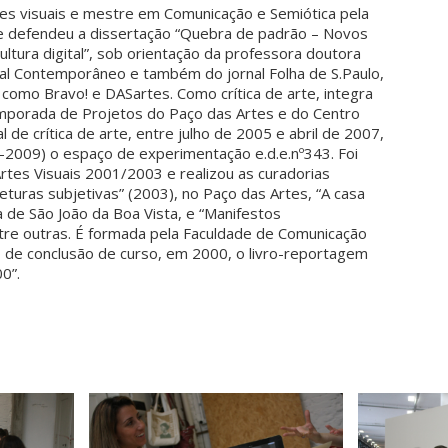
rtes visuais e mestre em Comunicação e Semiótica pela
nde defendeu a dissertação “Quebra de padrão – Novos
ultura digital”, sob orientação da professora doutora
nal Contemporâneo e também do jornal Folha de S.Paulo,
 como Bravo! e DASartes. Como crítica de arte, integra
emporada de Projetos do Paço das Artes e do Centro
 de crítica de arte, entre julho de 2005 e abril de 2007,
07-2009) o espaço de experimentação e.d.e.nº343. Foi
rtes Visuais 2001/2003 e realizou as curadorias
eturas subjetivas” (2003), no Paço das Artes, “A casa
 de São João da Boa Vista, e “Manifestos
tre outras. É formada pela Faculdade de Comunicação
ho de conclusão de curso, em 2000, o livro-reportagem
0”.