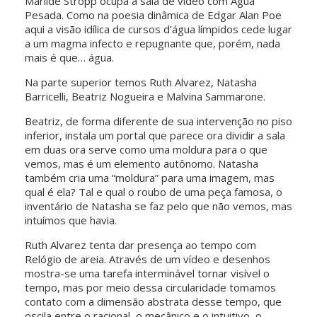
Marilde Stropp ocupa a sala de vídeo com Água
Pesada. Como na poesia dinâmica de Edgar Alan Poe
aqui a visão idílica de cursos d’água límpidos cede lugar
a um magma infecto e repugnante que, porém, nada
mais é que… água.
Na parte superior temos Ruth Alvarez, Natasha
Barricelli, Beatriz Nogueira e Malvina Sammarone.
Beatriz, de forma diferente de sua intervenção no piso
inferior, instala um portal que parece ora dividir a sala
em duas ora serve como uma moldura para o que
vemos, mas é um elemento autônomo. Natasha
também cria uma “moldura” para uma imagem, mas
qual é ela? Tal e qual o roubo de uma peça famosa, o
inventário de Natasha se faz pelo que não vemos, mas
intuímos que havia.
Ruth Alvarez tenta dar presença ao tempo com
Relógio de areia. Através de um vídeo e desenhos
mostra-se uma tarefa interminável tornar visível o
tempo, mas por meio dessa circularidade tomamos
contato com a dimensão abstrata desse tempo, que
oscila entre o racional, o mecânico e o intuitivo, o