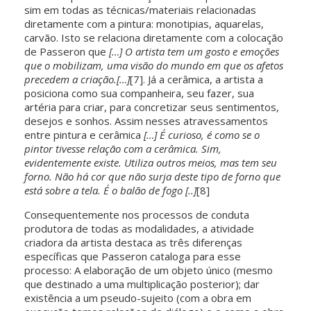
sim em todas as técnicas/materiais relacionadas
diretamente com a pintura: monotipias, aquarelas,
carvão. Isto se relaciona diretamente com a colocação
de Passeron que
[…] O artista tem um gosto e emoções
que o mobilizam, uma visão do mundo em que os afetos
precedem a criação.[…]
[7]. Já a cerâmica, a artista a
posiciona como sua companheira, seu fazer, sua
artéria para criar, para concretizar seus sentimentos,
desejos e sonhos. Assim nesses atravessamentos
entre pintura e cerâmica
[…] É curioso, é como se o
pintor tivesse relação com a cerâmica. Sim,
evidentemente existe. Utiliza outros meios, mas tem seu
forno. Não há cor que não surja deste tipo de forno que
está sobre a tela. É o balão de fogo [..]
[8]
Consequentemente nos processos de conduta
produtora de todas as modalidades, a atividade
criadora da artista destaca as três diferenças
específicas que Passeron cataloga para esse
processo: A elaboração de um objeto único (mesmo
que destinado a uma multiplicação posterior); dar
existência a um pseudo-sujeito (com a obra em