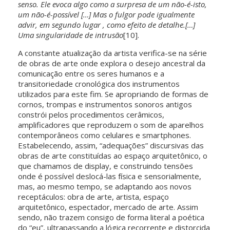
senso. Ele evoca algo como a surpresa de um não-é-isto,
um não-é-possível […] Mas o fulgor pode igualmente
advir, em segundo lugar , como efeito de detalhe.[…]
Uma singularidade de intrusão
[10].
A constante atualização da artista verifica-se na série
de obras de arte onde explora o desejo ancestral da
comunicação entre os seres humanos e a
transitoriedade cronológica dos instrumentos
utilizados para este fim. Se apropriando de formas de
cornos, trompas e instrumentos sonoros antigos
constrói pelos procedimentos cerâmicos,
amplificadores que reproduzem o som de aparelhos
contemporâneos como celulares e smartphones.
Estabelecendo, assim, “adequações” discursivas das
obras de arte constituídas ao espaço arquitetônico, o
que chamamos de display, e construindo tensões
onde é possível deslocá-las física e sensorialmente,
mas, ao mesmo tempo, se adaptando aos novos
receptáculos: obra de arte, artista, espaço
arquitetônico, espectador, mercado de arte. Assim
sendo, não trazem consigo de forma literal a poética
do “eu”, ultrapassando a lógica recorrente e distorcida