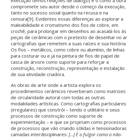
execução temos relações de diálogo) e o como a obra
compromete seu autor desde o começo da execução,
tanto no sucesso social quanto na recusa e na
censura[9]. Evidentes essas diferenças ao explorar a
maleabilidade e cromatismo dos fios de cobre, em
crochê, para prolongar em desenhos ao acasalá-los às
peças de cerâmicas com o pretexto de desenhar no ar
cartografias que remetem a suas raízes e sua história.
Os fios – metálicos, como cobre ou alumínio, de linhas
para costurar ou e já na pintura de fios de papel de
casca de árvore como suporte para reforçar a
construção, reconstrução, representação e instalação
de sua atividade criadora.
As obras de arte onde a artista explora os
procedimentos cerâmicos reverberam como matrizes
de circularidade autoral com todas as outras
modalidades artísticas. Como cartografias particulares
(irregulares) que constrói – tendo o utilitário e seus
processos de construção como suporte de
experimentação – e que se projetam como processos
de processos que vão criando sólidas e tensionadoras
camadas interdisciplinares:
[…] É o fulgor como o não-