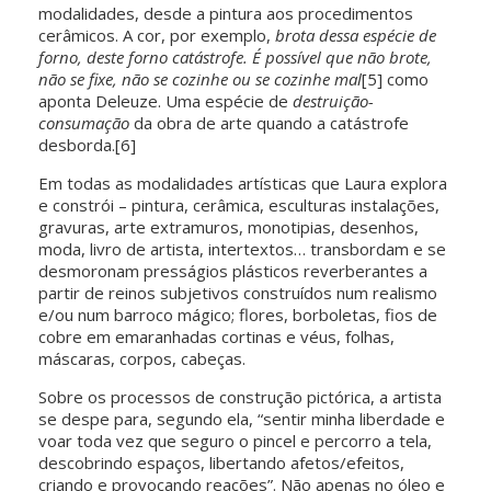
modalidades, desde a pintura aos procedimentos
cerâmicos. A cor, por exemplo,
brota dessa espécie de
forno, deste forno catástrofe. É possível que não brote,
não se fixe, não se cozinhe ou se cozinhe mal
[5] como
aponta Deleuze. Uma espécie de
destruição-
consumação
da obra de arte quando a catástrofe
desborda.[6]
Em todas as modalidades artísticas que Laura explora
e constrói – pintura, cerâmica, esculturas instalações,
gravuras, arte extramuros, monotipias, desenhos,
moda, livro de artista, intertextos… transbordam e se
desmoronam presságios plásticos reverberantes a
partir de reinos subjetivos construídos num realismo
e/ou num barroco mágico; flores, borboletas, fios de
cobre em emaranhadas cortinas e véus, folhas,
máscaras, corpos, cabeças.
Sobre os processos de construção pictórica, a artista
se despe para, segundo ela, “sentir minha liberdade e
voar toda vez que seguro o pincel e percorro a tela,
descobrindo espaços, libertando afetos/efeitos,
criando e provocando reações”. Não apenas no óleo e