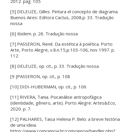
2012. pág. 105
[5] DELEUZE, Gilles. Pintura el concepto de diagrama.
Buenos Aires: Editora Cactus, 2008.p. 33. Tradução
nossa
[6] Ibidem. p. 26. Tradução nossa
[7] PASSERON, René. Da estética à poiética. Porto
Arte, Porto Alegre, v.8.n.15,p.103-106, nov 1997. p.
112
[8] DELEUZE, op. cit., p. 33. Tradução nossa.
[9 ]PASSERON, op. cit., p. 108
[10] DIDI-HUBERMAN, op. cit., p. 106
[11] RIVERA, Tania. Psicanálise antropofágica
(identidade, gênero, arte). Porto Alegre: Artes&Eco,
2020. p. 7.
[12] PALHARES, Taisa Helena P. Belo: a breve história
de uma ideia.
https://www.comciencia.br/comciencia/handler.php?