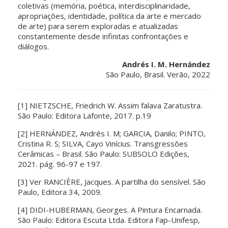
coletivas (memória, poética, interdisciplinaridade,
apropriações, identidade, política da arte e mercado
de arte) para serem exploradas e atualizadas
constantemente desde infinitas confrontações e
diálogos.
Andrés I. M. Hernández
São Paulo, Brasil. Verão, 2022
[1] NIETZSCHE, Friedrich W. Assim falava Zaratustra.
São Paulo: Editora Lafonte, 2017. p.19
[2] HERNÁNDEZ, Andrés I. M; GARCIA, Danilo; PINTO,
Cristina R. S; SILVA, Cayo Vinícius. Transgressões
Cerâmicas – Brasil. São Paulo: SUBSOLO Edições,
2021. pág. 96-97 e 197.
[3] Ver RANCIÈRE, Jacques. A partilha do sensível. São
Paulo, Editora 34, 2009.
[4] DIDI-HUBERMAN, Georges. A Pintura Encarnada.
São Paulo: Editora Escuta Ltda. Editora Fap-Unifesp,