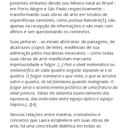
potentes embates desde seu México natal ao Brasil –
em Porto Alegre e São Paulo respectivamente –
transformando suas obras de arte em tecidos de
experiências sensíveis, como pontua Rancière[3], não
apenas na recepção de informações e não mais com
afetos e sim questionando os contextos.
Suas pinturas – as iniciais abstratas: de paisagens, de
alcatrazes (copos de leite), evidências de sua
admiração pelos muralistas mexicanos – como todas
suas obras de arte manifestam marcante
impetuosidade e fulgor.
[…] Pois o ideal matemático ou
metamórfico de cada quadro singular expande-se e se
quebra. O fulgor nomearia o que resta, o que se arruína
sobre o quadro, de tal fantasma quando malogrado. O
fulgor seria o acontecimento pictórico de uma fratura da
ideal pintura. Talvez ele advenha essencialmente dos
equívocos, das indecisões entre espaço óptico e espaço
háptico.[…]
[4] .
Nessas relações entre matéria, cromatismo e
conceitos que Laura estabelece em suas obras de
arte, há uma concretude dialética em todas as