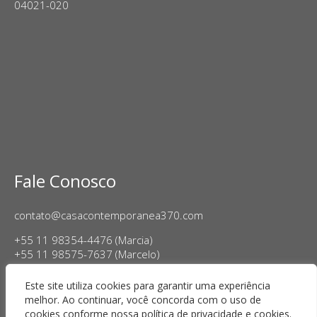
04021-020
Fale Conosco
contato@casacontemporanea370.com
+55 11 98354-4476 (Marcia)
+55 11 98575-7637 (Marcelo)
Horário de Funcionamento:
Este site utiliza cookies para garantir uma experiência
Terça a sexta-feira, das 14h às 18h
melhor. Ao continuar, você concorda com o uso de
Sábado das 11h às 17h
cookies conforme nossa política de privacidade e cookies.