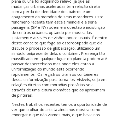
plana ou una foi adquirindo relevo já que as
mudanças urbanas aceleradas tem relação direta
com a perda de identidade dos bairros e um
apagamento da memória de seus moradores. Este
fenômeno recente tem escala mundial e a série
paisagens (SP e NY) põem em questão a indistinção
de centros urbanos, optando por mostra-las
justamente através de visões pouco usuais. É dentro
deste conceito que foge ao estereotipado que ela
discute o processo de globalização, utilizando um
símbolo onipresente dela: o container. Presença tão
massificada em qualquer lugar do planeta podem até
passar despercebidos mas onde eles estão a
uniformização do mundo está ocorrendo
rapidamente. Os registros tiram os containeres
dessa uniformização para torna-los visíveis, seja em
relações diretas com moradias precárias seja
através de uma leitura cromática que os aproximam
de pinturas.
Nestes trabalhos recentes temos a oportunidade de
ver que o olhar do artista ainda nos mostra como
enxergar o que não viamos mais, o que havia nos