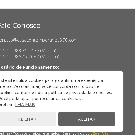
Fale Conosco
ontato@casacontemporanea370.com
55 11 98354-4476 (Marcia)
55 11 98575-7637 (Marcelo)
orário de Funcionamento:
erça a sexta-feira, das 14h às 18h
ábado das 11h às 17h
Este site utiliza cookies para garantir uma experiência
melhor. Ao continuar, você concorda com o uso de
cookies conforme nossa política de privacidade e cookies.
Você pode optar por recusar os cookies, se
preferir.
LEIA MAIS
REJEITAR
ACEITAR
ânea · Todos os direitos reservados · Desenvolvido por:
Zwei Arts
.