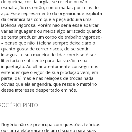
de queima, cor da argila, se recebe ou não
esmaltação) e, então, conformadas por telas de
aço. Esse represamento da organicidade explícita
da cerâmica faz com que a peça adquira uma
latência vigorosa. Porém não seria esse abarcar
várias linguagens ou meios algo arriscado quando
se tenta produzir um corpo de trabalho vigoroso?
– penso que não; Helena sempre deixa claro o
quanto gosta de correr riscos, de se sentir
insegura, e sua maneira de lidar com isso é ser
libertária o suficiente para dar vazão a sua
inquietação. Ao olhar atentamente conseguimos
entender que o vigor de sua produção vem, em
parte, daí; mas é nas relações de trocas nada
obvias que ela engendra, que reside o mistério
desse interesse despertado em nós.
ROGÉRIO PINTO
Rogério não se preocupa com questões teóricas
ou com a elaboração de um discurso para suas