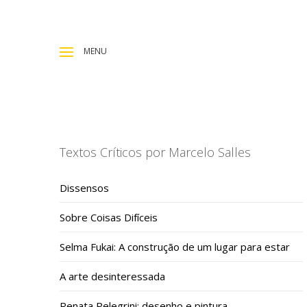
MENU
Textos Críticos por Marcelo Salles
Dissensos
Sobre Coisas Difíceis
Selma Fukai: A construção de um lugar para estar
A arte desinteressada
Renata Pelegrini: desenho e pintura