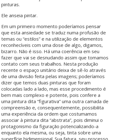
pinturas.
Ele anseia pintar.
Em um primeiro momento poderíamos pensar
que esta ansiedade se traduz numa profusão de
temas ou “estilos” e na utilização de elementos
reconhecíveis com uma dose de algo, digamos,
bizarro. Não é isso. Há uma coerência em seu
fazer que vai se desnudando assim que tomamos
contato com seus trabalhos. Nesta produção
recente o espaço unitário deixa de sê-lo através
de uma divisão feita pelas imagens; poderíamos
dizer que temos duas pinturas que foram
colocadas lado a lado, mas esse procedimento é
bem mais complexo e potente, pois confere a
uma pintura dita “figurativa” uma outra camada de
compreensão e, consequentemente, possibilita
uma experiência da ordem que costumamos
associar à pintura dita “abstrata”, pois diminui o
protagonismo da figuração potencializando-a
enquanto ela mesma, ou seja, tinta sobre uma
superfície bidimensional. Sua fatura, seu processo