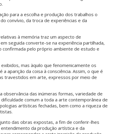
o.
ação para a escolha e produção dos trabalhos o
o convívio, da troca de experiências e da
relativas à memória traz um aspecto de
o, em seguida converte-se na experiência partilhada,
o confirmada pelo próprio ambiente de estudo e
 exibidos, mas àquilo que fenomenicamente os
a aparição da coisa à consciência. Assim, o que é
ias travestidos em arte, expressos por meio de
e a observância das inúmeras formas, variedade de
a dificuldade comum a toda a arte contemporânea de
pologias artísticas fechadas, bem como a riqueza de
istas.
njunto das obras expostas, a fim de conferir-lhes
e entendimento da produção artística e da