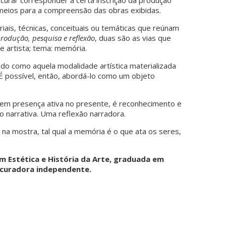
ocurar corresponder a certa inscrição da produção
 meios para a compreensão das obras exibidas.
oriais, técnicas, conceituais ou temáticas que reúnam
 produção, pesquisa e reflexão
, duas são as vias que
de artista; tema: memória.
ado como aquela modalidade artística materializada
. É possível, então, abordá-lo como um objeto
 em presença ativa no presente, é reconhecimento e
o narrativa. Uma reflexão narradora.
s na mostra, tal qual a memória é o que ata os seres,
m Estética e História da Arte, graduada em
e curadora independente.