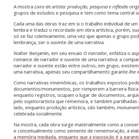
A mostra
Livro de artista: produção, pesquisa e reflexão
orig
grupos de estudos e pesquisa e tem como tema central s
Cada uma das obras traz em si o trabalho individual de um 
lembra e traduz o recordado em obra artística, porém, su
só se faz coletivamente, uma vez que apenas o grupo pod
lembrança, ser o ouvinte de uma narrativa.
Walter Benjamin, em seu ensaio
O narrador
, enfatiza o as
romance de narrador e ouvinte de uma narrativa: a companh
narrador e ouvinte estão entre outros, em grupo, existe
uma narrativa, apenas seu compartilhamento garante-lhe ex
Como narrativas mnemônicas, os trabalhos expostos pod
documentos/monumentos, por romperem a barreira física 
enquanto registros, ocupam o lugar de documentos, arqu
pelo sujeito/artista que rememora, e também partilhadas c
lado, enquanto produção artística, são também, monumen
celebrada socialmente.
Na mostra, cada obra surge materialmente como a conserv
e conceitualmente como semente de rememoração, a elabora
a memória mediada, enquanto que a exposição é a garantia