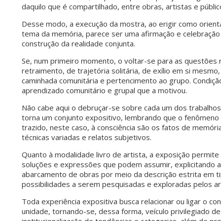
daquilo que é compartilhado, entre obras, artistas e públic
Desse modo, a execução da mostra, ao erigir como orient
tema da memória, parece ser uma afirmação e celebração d
construção da realidade conjunta.
Se, num primeiro momento, o voltar-se para as questões 
retraimento, de trajetória solitária, de exílio em si mesm
caminhada comunitária e pertencimento ao grupo. Condiçã
aprendizado comunitário e grupal que a motivou.
Não cabe aqui o debruçar-se sobre cada um dos trabalhos
torna um conjunto expositivo, lembrando que o fenômeno é 
trazido, neste caso, à consciência são os fatos de memór
técnicas variadas e relatos subjetivos.
Quanto à modalidade livro de artista, a exposição permit
soluções e expressões que podem assumir, explicitando 
abarcamento de obras por meio da descrição estrita em ti
possibilidades a serem pesquisadas e exploradas pelos art
Toda experiência expositiva busca relacionar ou ligar o co
unidade, tornando-se, dessa forma, veículo privilegiado d