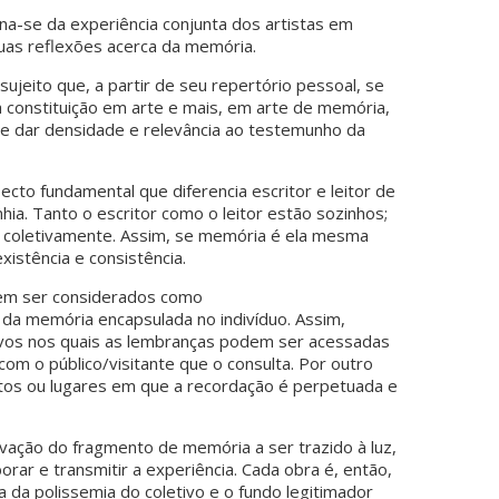
ina-se da experiência conjunta dos artistas em
uas reflexões acerca da memória.
sujeito que, a partir de seu repertório pessoal, se
a constituição em arte e mais, em arte de memória,
e dar densidade e relevância ao testemunho da
pecto fundamental que diferencia escritor e leitor de
ia. Tanto o escritor como o leitor estão sozinhos;
m coletivamente. Assim, se memória é ela mesma
istência e consistência.
em ser considerados como
da memória encapsulada no indivíduo. Assim,
ivos nos quais as lembranças podem ser acessadas
om o público/visitante que o consulta. Por outro
tos ou lugares em que a recordação é perpetuada e
ação do fragmento de memória a ser trazido à luz,
r e transmitir a experiência. Cada obra é, então,
 da polissemia do coletivo e o fundo legitimador