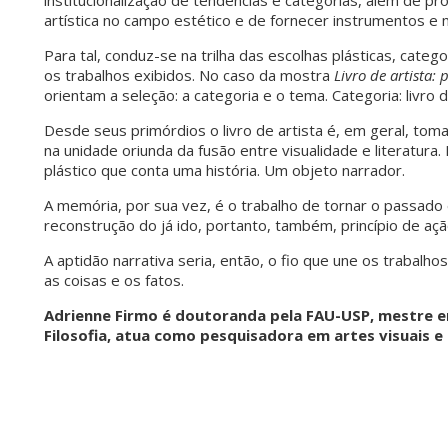
institucionalização de tendências e categorias, além de pr
artística no campo estético e de fornecer instrumentos e
Para tal, conduz-se na trilha das escolhas plásticas, categ
os trabalhos exibidos. No caso da mostra
Livro de artista:
orientam a seleção: a categoria e o tema. Categoria: livro 
Desde seus primórdios o livro de artista é, em geral, tom
na unidade oriunda da fusão entre visualidade e literatura
plástico que conta uma história. Um objeto narrador.
A memória, por sua vez, é o trabalho de tornar o passado
reconstrução do já ido, portanto, também, princípio de açã
A aptidão narrativa seria, então, o fio que une os trabalho
as coisas e os fatos.
Adrienne Firmo é doutoranda pela FAU-USP, mestre e
Filosofia, atua como pesquisadora em artes visuais 