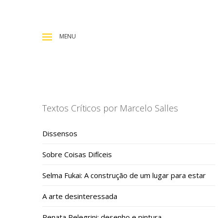
MENU
Textos Críticos por Marcelo Salles
Dissensos
Sobre Coisas Difíceis
Selma Fukai: A construção de um lugar para estar
A arte desinteressada
Renata Pelegrini: desenho e pintura