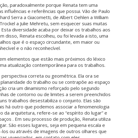
ficação, paradoxalmente porque Renata tem uma
s influências e referências que possui. Vão de Paulo
hard Serra a Giacometti, de Albert Oehlen a William
Trockel a Julie Mehretu, sem esquecer suas muitas
. Esta diversidade acaba por deixar os trabalhos aos
 disso, Renata escolheu, ou foi levada a isto, uma
balhos que é o espaço circundante, em maior ou
hecível e o não reconhecível.
em elementos que estão mais próximos do léxico
ma atualização contemporânea para os trabalhos.
 perspectiva correta ou geométrica. Ela ora se
planaridade do trabalho ou se contrapõe ao espaço
pção cria um dinamismo reforçado pelo segundo
linhas de contorno ou de limites a serem preenchidos
uns trabalhos desestabiliza o conjunto. Elas são
mais há outro que podemos associar a fenomenologia
 da arquitetura, refere-se ao “espírito do lugar” e
paços . Em seu processo de produção, Renata utiliza
gar. São esses lugares, seja em pequena escala e
tá-los ou através de imagens de outros olhares que
ias vivenciados, em contato com eles.