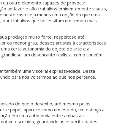
 um ou outro elemento capazes de provocar
ção ao fazer e são trabalhos eminentemente visuais,
que neste caso seja menos uma opção do que uma
r, por trabalhos que necessitam um tempo mais
s.
a produção muito forte, respeitoso até,
ior ou menor grau, desses artistas à características
uma certa autonomia do objeto de arte e a
u grandioso; um desencanto realista, como convém
ar também uma visceral expressividade. Desta
undo para nos voltarmos ao que nos pertence,
laborado do que o desenho, até mesmo pelos
uporte papel, aparece como um estudo, um esboço a
odução. Há uma autonomia entre ambas as
 motivo escolhido, guardando as especificidades