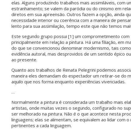
elas. Alguns produzindo trabalhos mais assimiláveis, com
estranhamento; se valem da paródia ou do cinismo em rela
diretos em sua apreensão. Outros fazem a opção, ainda 
necessidade interior ou coerência com a maneira de pensa
lento para sua assimilação, tempo este que não temos mai
Este segundo grupo possui [1] um comprometimento com su
principalmente em relação a pintura. Há uma filiação, em ma
do que se convencionou denominar modernismo, tais como 
evidência autoral, mas desprovidos de um sentido épico o
ao presente.
Quanto aos trabalhos de Renata Pelegrini podemos associ
maneira eles demandam do espectador um retirar-se do m
aquilo que nos forma enquanto experiências vivenciadas.
…
Normalmente a pintura é considerada um trabalho mais e
artistas, onde muitas vezes o segundo, configurado no s
ser melhorado na pintura. Não é o que acontece nesta pr
linguagens; elas se alimentam, se equivalem ao lidar com o
pertinentes a cada linguagem.