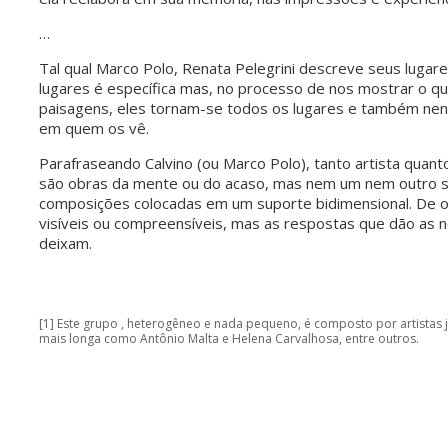
…
Tal qual Marco Polo, Renata Pelegrini descreve seus lugar
lugares é específica mas, no processo de nos mostrar o que
paisagens, eles tornam-se todos os lugares e também ne
em quem os vê.
Parafraseando Calvino (ou Marco Polo), tanto artista quan
são obras da mente ou do acaso, mas nem um nem outro sã
composições colocadas em um suporte bidimensional. De o
visíveis ou compreensíveis, mas as respostas que dão as
deixam.
[1] Este grupo , heterogêneo e nada pequeno, é composto por artistas 
mais longa como Antônio Malta e Helena Carvalhosa, entre outros.