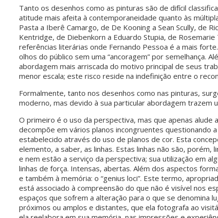
Tanto os desenhos como as pinturas são de difícil classi
atitude mais afeita à contemporaneidade quanto às múltipla
Pasta a Iberê Camargo, de De Kooning a Sean Scully, de Ric
Kentridge, de Diebenkorn a Eduardo Stupia, de Rosemarie 
referências literárias onde Fernando Pessoa é a mais forte
olhos do público sem uma “ancoragem” por semelhança. Além
abordagem mais arriscada do motivo principal de seus tra
menor escala; este risco reside na indefinição entre o recon
Formalmente, tanto nos desenhos como nas pinturas, surg
moderno, mas devido à sua particular abordagem trazem u
O primeiro é o uso da perspectiva, mas que apenas alude a
decompõe em vários planos incongruentes questionando a 
estabelecido através do uso de planos de cor. Esta conce
elemento, a saber, as linhas. Estas linhas não são, porém, 
e nem estão a serviço da perspectiva; sua utilização em alg
linhas de força. Intensas, abertas. Além dos aspectos for
e também à memória: o “genius loci”. Este termo, apropriado
está associado à compreensão do que não é visível nos es
espaços que sofrem a alteração para o que se denomina lu
próximos ou amplos e distantes, que ela fotografa ao visi
ela reelabora em sua memória, nas impressões e experiênc