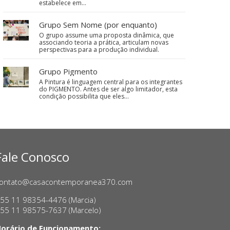
estabelece em…
Grupo Sem Nome (por enquanto)
O grupo assume uma proposta dinâmica, que
associando teoria a prática, articulam novas
perspectivas para a produção individual.
Grupo Pigmento
A Pintura é linguagem central para os integrantes
do PIGMENTO. Antes de ser algo limitador, esta
condição possibilita que eles…
Fale Conosco
ontato@casacontemporanea370.com
55 11 98354-4476 (Marcia)
55 11 98575-7637 (Marcelo)
orário de Funcionamento: