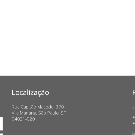
Localização
Rua Capitão Macedo, 370
c
Vila Mariana, São Paulo, SP
+
04021-020
+
H