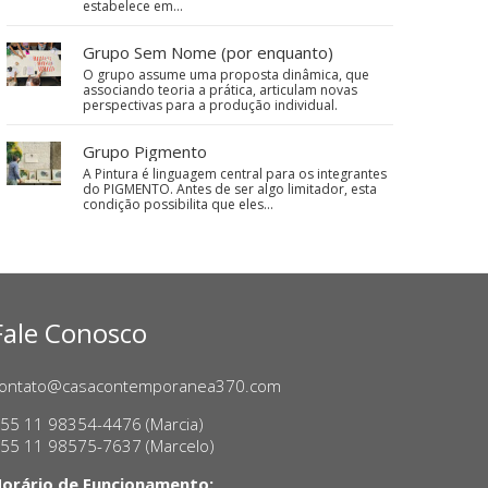
estabelece em…
Grupo Sem Nome (por enquanto)
O grupo assume uma proposta dinâmica, que
associando teoria a prática, articulam novas
perspectivas para a produção individual.
Grupo Pigmento
A Pintura é linguagem central para os integrantes
do PIGMENTO. Antes de ser algo limitador, esta
condição possibilita que eles…
Fale Conosco
ontato@casacontemporanea370.com
55 11 98354-4476 (Marcia)
55 11 98575-7637 (Marcelo)
orário de Funcionamento: