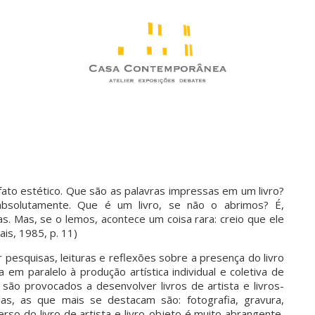
 fato estético. Que são as palavras impressas em um livro?
absolutamente. Que é um livro, se não o abrimos? É,
. Mas, se o lemos, acontece um coisa rara: creio que ele
is, 1985, p. 11)
 pesquisas, leituras e reflexões sobre a presença do livro
 em paralelo à produção artística individual e coletiva de
s são provocados a desenvolver livros de artista e livros-
las, as que mais se destacam são: fotografia, gravura,
rso do livro de artista e livro-objeto é muito abrangente,