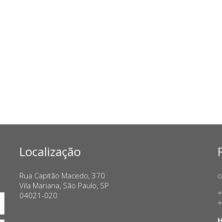
Localização
Rua Capitão Macedo, 370
c
Vila Mariana, São Paulo, SP
+
04021-020
+
H