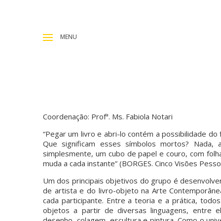
MENU
Coordenação: Profª. Ms. Fabiola Notari
“Pegar um livro e abri-lo contém a possibilidade do
Que significam esses símbolos mortos? Nada, 
simplesmente, um cubo de papel e couro, com folhas
muda a cada instante” (BORGES. Cinco Visões Pessoa
Um dos principais objetivos do grupo é desenvolver
de artista e do livro-objeto na Arte Contemporânea
cada participante. Entre a teoria e a prática, todo
objetos a partir de diversas linguagens, entre e
desenho, colagem, escultura e pintura. Como o unive