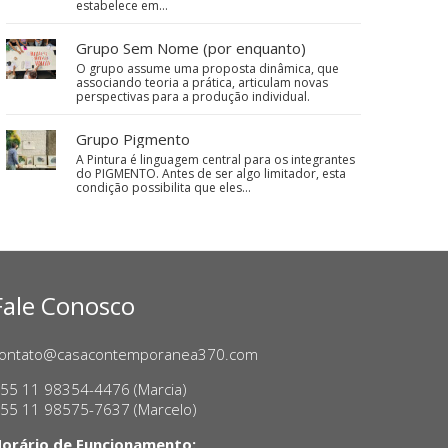
estabelece em…
Grupo Sem Nome (por enquanto)
O grupo assume uma proposta dinâmica, que
associando teoria a prática, articulam novas
perspectivas para a produção individual.
Grupo Pigmento
A Pintura é linguagem central para os integrantes
do PIGMENTO. Antes de ser algo limitador, esta
condição possibilita que eles…
Fale Conosco
ontato@casacontemporanea370.com
55 11 98354-4476 (Marcia)
55 11 98575-7637 (Marcelo)
orário de Funcionamento: