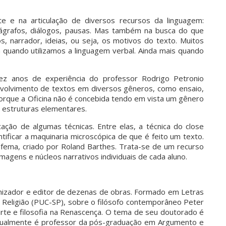
e e na articulação de diversos recursos da linguagem:
arágrafos, diálogos, pausas. Mas também na busca do que
s, narrador, ideias, ou seja, os motivos do texto. Muitos
 quando utilizamos a linguagem verbal. Ainda mais quando
dez anos de experiência do professor Rodrigo Petronio
envolvimento de textos em diversos gêneros, como ensaio,
 porque a Oficina não é concebida tendo em vista um gênero
s estruturas elementares.
cação de algumas técnicas. Entre elas, a técnica do close
dentificar a maquinaria microscópica de que é feito um texto.
afema, criado por Roland Barthes. Trata-se de um recurso
imagens e núcleos narrativos individuais de cada aluno.
ganizador e editor de dezenas de obras. Formado em Letras
 Religião (PUC-SP), sobre o filósofo contemporâneo Peter
 arte e filosofia na Renascença. O tema de seu doutorado é
. Atualmente é professor da pós-graduação em Argumento e