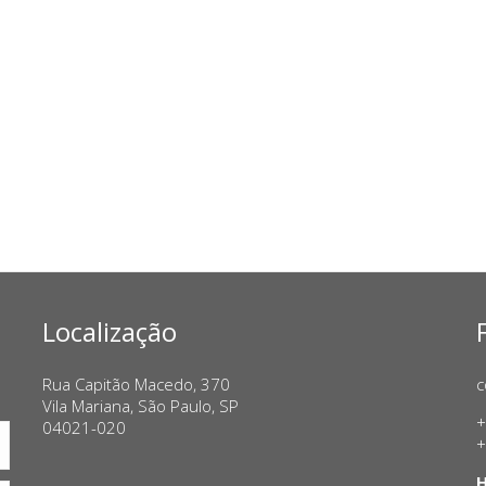
Localização
Rua Capitão Macedo, 370
c
Vila Mariana, São Paulo, SP
+
04021-020
+
H