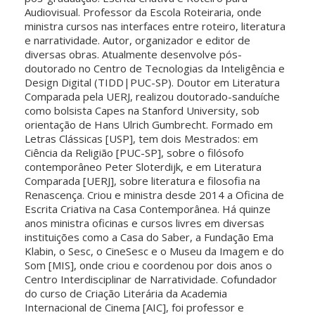
Audiovisual. Professor da Escola Roteiraria, onde
ministra cursos nas interfaces entre roteiro, literatura
e narratividade. Autor, organizador e editor de
diversas obras. Atualmente desenvolve pós-
doutorado no Centro de Tecnologias da Inteligência e
Design Digital (TIDD|PUC-SP). Doutor em Literatura
Comparada pela UERJ, realizou doutorado-sanduíche
como bolsista Capes na Stanford University, sob
orientação de Hans Ulrich Gumbrecht. Formado em
Letras Clássicas [USP], tem dois Mestrados: em
Ciência da Religião [PUC-SP], sobre o filósofo
contemporâneo Peter Sloterdijk, e em Literatura
Comparada [UERJ], sobre literatura e filosofia na
Renascença. Criou e ministra desde 2014 a Oficina de
Escrita Criativa na Casa Contemporânea. Há quinze
anos ministra oficinas e cursos livres em diversas
instituições como a Casa do Saber, a Fundação Ema
Klabin, o Sesc, o CineSesc e o Museu da Imagem e do
Som [MIS], onde criou e coordenou por dois anos o
Centro Interdisciplinar de Narratividade. Cofundador
do curso de Criação Literária da Academia
Internacional de Cinema [AIC], foi professor e