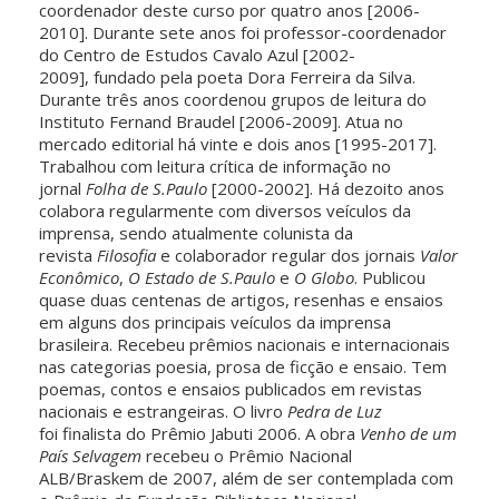
coordenador deste curso por quatro anos [2006-
2010]. Durante sete anos foi professor-coordenador
do Centro de Estudos Cavalo Azul [2002-
2009], fundado pela poeta Dora Ferreira da Silva.
Durante três anos coordenou grupos de leitura do
Instituto Fernand Braudel [2006-2009]. Atua no
mercado editorial há vinte e dois anos [1995-2017].
Trabalhou com leitura crítica de informação no
jornal
Folha de S.Paulo
[2000-2002]. Há dezoito anos
colabora regularmente com diversos veículos da
imprensa, sendo atualmente colunista da
revista
Filosofia
e colaborador regular dos jornais
Valor
Econômico
,
O Estado de S.Paulo
e
O Globo
. Publicou
quase duas centenas de artigos, resenhas e ensaios
em alguns dos principais veículos da imprensa
brasileira. Recebeu prêmios nacionais e internacionais
nas categorias poesia, prosa de ficção e ensaio. Tem
poemas, contos e ensaios publicados em revistas
nacionais e estrangeiras. O livro
Pedra de Luz
foi finalista do Prêmio Jabuti 2006. A obra
Venho de um
País Selvagem
recebeu o Prêmio Nacional
ALB/Braskem de 2007, além de ser contemplada com