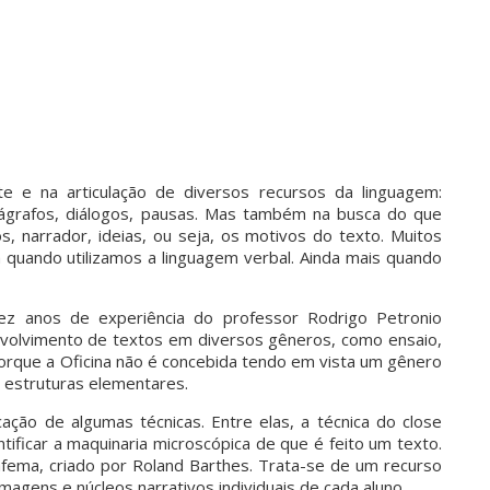
e e na articulação de diversos recursos da linguagem:
arágrafos, diálogos, pausas. Mas também na busca do que
s, narrador, ideias, ou seja, os motivos do texto. Muitos
 quando utilizamos a linguagem verbal. Ainda mais quando
dez anos de experiência do professor Rodrigo Petronio
envolvimento de textos em diversos gêneros, como ensaio,
 porque a Oficina não é concebida tendo em vista um gênero
s estruturas elementares.
cação de algumas técnicas. Entre elas, a técnica do close
dentificar a maquinaria microscópica de que é feito um texto.
afema, criado por Roland Barthes. Trata-se de um recurso
imagens e núcleos narrativos individuais de cada aluno.