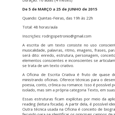
De 5 de MARÇO a 25 de JUNHO de 2015
Quando: Quintas-Feiras, das 19h às 22h
Total: 48 horas/aula
Inscrições: rodrigopetronio@gmail.com
A escrita de um texto consiste no uso conscient
musicalidade, palavras, ritmo, imagens, frases, p
será dito: enredo, estrutura, personagem, conceito
elementos conscientes e inconscientes se articulam
se trata de um texto criativo.
A Oficina de Escrita Criativa é fruto de quase 
ministrando oficinas. Oferece técnicas para o des
poesia, conto, crônica ou romance. Isso é possível
isolado, mas sim a própria categoria Texto, em sua
Essas estruturas ficam explícitas por meio da apli
reading (leitura focada). A partir dela, é possível i
Outra técnica usada na Oficina é conceito de biogr
fecundo para se identificar os principais campos de 