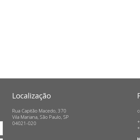
Localização
Rua Capitão Macedo, 370
c
Vila Mariana, São Paulo, SP
+
04021-020
+
H