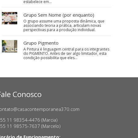
estabelece em…
Grupo Sem Nome (por enquanto)
O grupo assume uma proposta dinâmica, que
associando teoria a prática, articulam novas
perspectivas para a produção individual.
Grupo Pigmento
A Pintura é linguagem central para os integrantes
do PIGMENTO. Antes de ser algo limitador, esta
condição possibilita que eles…
Fale Conosco
ontato@casacontemporanea370.com
55 11 98354-4476 (Marcia)
55 11 98575-7637 (Marcelo)
orário de Funcionamento: