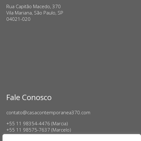
Rua Capitão Macedo, 370
Vila Mariana, São Paulo, SP
04021-020
Fale Conosco
contato@casacontemporanea370.com
+55 11 98354-4476 (Marcia)
+55 11 98575-7637 (Marcelo)
Horário de Funcionamento: