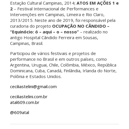
Estação Cultural Campinas, 2014;
ATOS EM AÇÕES 1 e
2
– Festival Internacional de Performances e
Intervenções em Campinas, Limeira e Rio Claro,
2013/2015. Neste ano de 2019, foi responsável pela
curadoria do projeto
OCUPAÇÃO NO CÂNDIDO
–
“Equinócio: ó – aqui – o – nosso”
– realizado no
antigo Hospital Cândido Ferreira em Sousas,
Campinas, Brasil.
Participou de vários festivais e projetos de
performance no Brasil e em outros países, como
Argentina, Uruguai, Chile, Colômbia, México, República
Dominicana, Cuba, Canadá, Finlândia, Irlanda do Norte,
Polônia e Estados Unidos.
ceciliastelini@gmail.com
ceciliastelini.com.br
atal609.com.br
@609atal