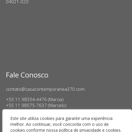
04021-020
Fale Conosco
contato@casacontemporanea370.com
+55 11 98354-4476 (Marcia)
+55 11 98575-7637 (Marcelo)
Horário de Funcionamento:
Este site utiliza cookies para garantir uma experiência
Terça a sexta-feira, das 14h às 18h
melhor. Ao continuar, você concorda com o uso de
Sábado das 11h às 17h
cookies conforme nossa política de privacidade e cookies.