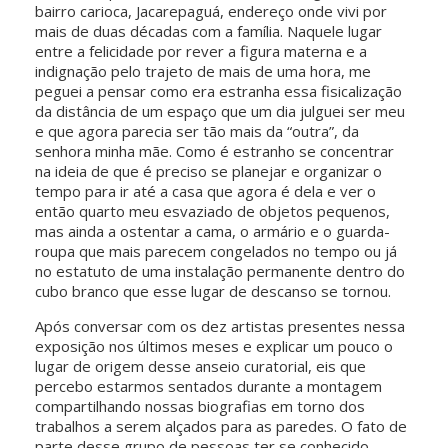
bairro carioca, Jacarepaguá, endereço onde vivi por
mais de duas décadas com a família. Naquele lugar
entre a felicidade por rever a figura materna e a
indignação pelo trajeto de mais de uma hora, me
peguei a pensar como era estranha essa fisicalização
da distância de um espaço que um dia julguei ser meu
e que agora parecia ser tão mais da “outra”, da
senhora minha mãe. Como é estranho se concentrar
na ideia de que é preciso se planejar e organizar o
tempo para ir até a casa que agora é dela e ver o
então quarto meu esvaziado de objetos pequenos,
mas ainda a ostentar a cama, o armário e o guarda-
roupa que mais parecem congelados no tempo ou já
no estatuto de uma instalação permanente dentro do
cubo branco que esse lugar de descanso se tornou.
Após conversar com os dez artistas presentes nessa
exposição nos últimos meses e explicar um pouco o
lugar de origem desse anseio curatorial, eis que
percebo estarmos sentados durante a montagem
compartilhando nossas biografias em torno dos
trabalhos a serem alçados para as paredes. O fato de
parte desse grupo de pessoas ter se conhecido