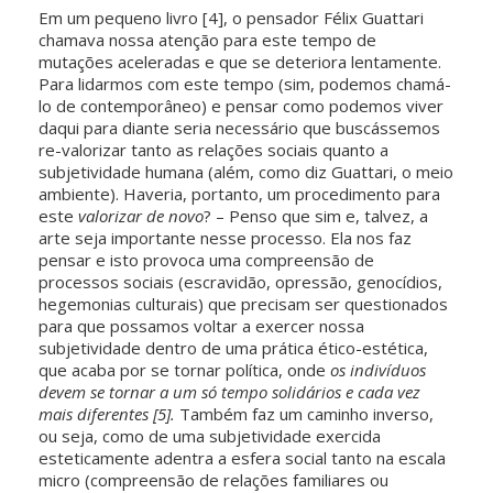
Em um pequeno livro [4], o pensador Félix Guattari
chamava nossa atenção para este tempo de
mutações aceleradas e que se deteriora lentamente.
Para lidarmos com este tempo (sim, podemos chamá-
lo de contemporâneo) e pensar como podemos viver
daqui para diante seria necessário que buscássemos
re-valorizar tanto as relações sociais quanto a
subjetividade humana (além, como diz Guattari, o meio
ambiente). Haveria, portanto, um procedimento para
este
valorizar de novo
? – Penso que sim e, talvez, a
arte seja importante nesse processo. Ela nos faz
pensar e isto provoca uma compreensão de
processos sociais (escravidão, opressão, genocídios,
hegemonias culturais) que precisam ser questionados
para que possamos voltar a exercer nossa
subjetividade dentro de uma prática ético-estética,
que acaba por se tornar política, onde
os indivíduos
devem se tornar a um só tempo solidários e cada vez
mais diferentes
[5].
Também faz um caminho inverso,
ou seja, como de uma subjetividade exercida
esteticamente adentra a esfera social tanto na escala
micro (compreensão de relações familiares ou