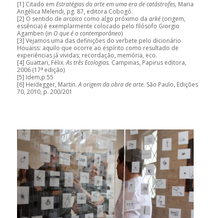
[1] Citado em
Estratégias da arte em uma era de catástrofes,
Maria
Angélica Melendi, pg. 87, editora Cobogó.
[2] O sentido de
arcaico
como algo próximo da
arké
(origem,
essência) é exemplarmente colocado pelo filósofo Giorgio
Agamben (in
O que é o contemporâneo
)
[3] Vejamos uma das definições do verbete pelo dicionário
Houaiss: aquilo que ocorre ao espírito como resultado de
experiências já vividas; recordação, memória, eco.
[4] Guattari, Félix.
As três Ecologias.
Campinas, Papirus editora,
a
2006 (17
edição)
[5] Idem,p.55
[6] Heidegger, Martin.
A origem da obra de arte.
São Paulo, Edições
70, 2010, p. 200/201