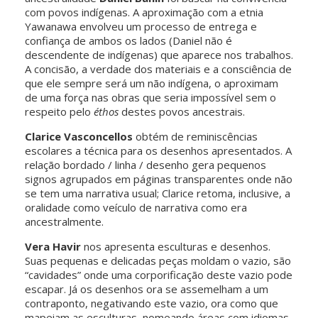
com povos indígenas. A aproximação com a etnia
Yawanawa envolveu um processo de entrega e
confiança de ambos os lados (Daniel não é
descendente de indígenas) que aparece nos trabalhos.
A concisão, a verdade dos materiais e a consciência de
que ele sempre será um não indígena, o aproximam
de uma força nas obras que seria impossível sem o
respeito pelo
éthos
destes povos ancestrais.
Clarice Vasconcellos
obtém de reminiscências
escolares a técnica para os desenhos apresentados. A
relação bordado / linha / desenho gera pequenos
signos agrupados em páginas transparentes onde não
se tem uma narrativa usual; Clarice retoma, inclusive, a
oralidade como veículo de narrativa como era
ancestralmente.
Vera Havir
nos apresenta esculturas e desenhos.
Suas pequenas e delicadas peças moldam o vazio, são
“cavidades” onde uma corporificação deste vazio pode
escapar. Já os desenhos ora se assemelham a um
contraponto, negativando este vazio, ora como que
mapeiam as esculturas, nomeando áreas com idiomas