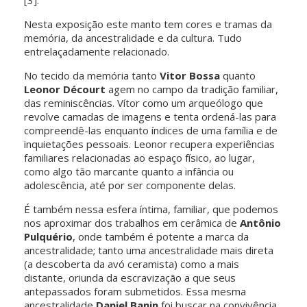
[3].
Nesta exposição este manto tem cores e tramas da
memória, da ancestralidade e da cultura. Tudo
entrelaçadamente relacionado.
No tecido da memória tanto
Vitor Bossa
quanto
Leonor Décourt
agem no campo da tradição familiar,
das reminiscências. Vítor como um arqueólogo que
revolve camadas de imagens e tenta ordená-las para
compreendê-las enquanto índices de uma família e de
inquietações pessoais. Leonor recupera experiências
familiares relacionadas ao espaço físico, ao lugar,
como algo tão marcante quanto a infância ou
adolescência, até por ser componente delas.
É também nessa esfera íntima, familiar, que podemos
nos aproximar dos trabalhos em cerâmica de
Antônio
Pulquério
, onde também é potente a marca da
ancestralidade; tanto uma ancestralidade mais direta
(a descoberta da avó ceramista) como a mais
distante, oriunda da escravização a que seus
antepassados foram submetidos. Essa mesma
ancestralidade
Daniel Banin
foi buscar na convivência