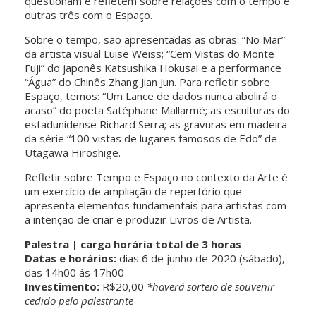
questionam e refletem sobre relações com o tempo e
outras três com o Espaço.
Sobre o tempo, são apresentadas as obras: “No Mar”
da artista visual Luise Weiss; “Cem Vistas do Monte
Fuji” do japonês Katsushika Hokusai e a performance
“Água” do Chinês Zhang Jian Jun. Para refletir sobre
Espaço, temos: “Um Lance de dados nunca abolirá o
acaso” do poeta Satéphane Mallarmé; as esculturas do
estadunidense Richard Serra; as gravuras em madeira
da série “100 vistas de lugares famosos de Edo” de
Utagawa Hiroshige.
Refletir sobre Tempo e Espaço no contexto da Arte é
um exercício de ampliação de repertório que
apresenta elementos fundamentais para artistas com
a intenção de criar e produzir Livros de Artista.
Palestra | carga horária total de 3 horas
Datas e horários:
dias 6 de junho de 2020 (sábado),
das 14h00 às 17h00
Investimento:
R$20,00
*haverá sorteio de souvenir
cedido pelo palestrante